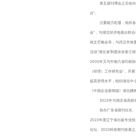
第五届刊博会之后创办
台”。
注重能力彰显，组织各
会”，与湖北经济电视台联合
祝文艺晚会等；与武汉市体委
活动“湖北省‘荆楚浓浓香江
2000年又与中南六省印刷
（经理）工作研究会”，开
提高管理水平；组织湖北中
《中国企业新闻报》湖北赠阅
2023年与湖北省高
协办广东省期刊社长、
2023年度辽宁省出版专业
论坛、2023科技期刊发展