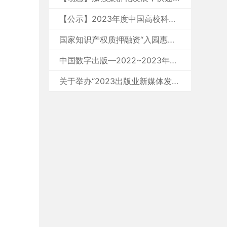
【公示】2023年度中国高校科技期刊建设示范案例库•编辑团队及编辑个人拟入库案例
国家知识产权质押融资“入园惠企”活动在杭州高新区（滨江）启动
中国数字出版—2022~2023年中国数字出版产业年度报告
关于举办“2023出版业新媒体发展经验交流会”的通知（11月南京）