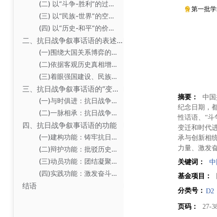
(二) 以“斗争-胜利”的过程话语阐述伟大抗战精神的历史伟
第一批学
(三) 以“民族-世界”的空间话语拓展抗日战争的认识视野
(四) 以“历史-和平”的价值话语凸显中华民族以史为鉴的觉
二、抗日战争叙事话语的表述变化
(一)围绕大国关系博弈的政治格局展开话语叙事
(二)依据客观历史真相增强叙事话语的共识认同
(三)着眼强国建设、民族复兴伟业提升叙事话语的思想境界
三、抗日战争叙事话语的“变与不变”
摘要：
中国
(一)与时俱进：抗日战争叙事话语的“变”
纪念日期，
(二)一脉相承：抗日战争叙事话语的“不变”
性话语、“斗
四、抗日战争叙事话语的功能
变迁和时代
(一)建构功能：铸牢抗日战争历史的集体记忆
承与创新相
力量、激发
(二)辩护功能：批驳历史虚无主义
(三)动员功能：团结凝聚民族力量
关键词：
中
(四)实践功能：激发奋斗拼搏动力
基金项目：
结语
分类号：
D2
页码：
27-3