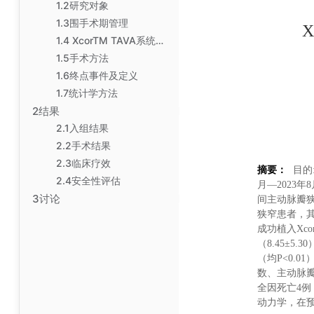
1.2研究对象
1.3围手术期管理
X
1.4 XcorTM TAVA系统组成
1.5手术方法
1.6终点事件及定义
1.7统计学方法
2结果
2.1入组结果
2.2手术结果
2.3临床疗效
摘要：
目的
2.4安全性评估
月—2023
3讨论
间主动脉瓣
狭窄患者，其中
成功植入Xco
（8.45±5.
（均P<0.
数、主动脉瓣
全因死亡4例
动力学，在