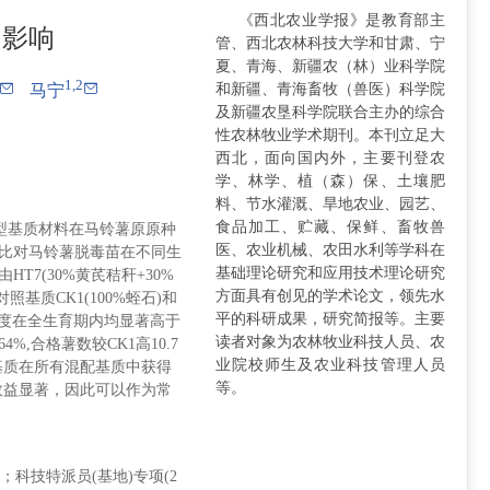
《西北农业学报》是教育部主
的影响
管、西北农林科技大学和甘肃、宁
夏、青海、新疆农（林）业科学院
1,2
和新疆、青海畜牧（兽医）科学院
马宁
及新疆农垦科学院联合主办的综合
性农林牧业学术期刊。本刊立足大
西北，面向国内外，主要刊登农
学、林学、植（森）保、土壤肥
料、节水灌溉、旱地农业、园艺、
食品加工、贮藏、保鲜、畜牧兽
型基质材料在马铃薯原原种
医、农业机械、农田水利等学科在
比对马铃薯脱毒苗在不同生
基础理论研究和应用技术理论研究
7(30%黄芪秸秆+30%
方面具有创见的学术论文，领先水
质CK1(100%蛭石)和
平的科研成果，研究简报等。主要
孔导度在全生育期内均显著高于
读者对象为农林牧业科技人员、农
64%,合格薯数较CK1高10.7
业院校师生及农业科技管理人员
HT7基质在所有混配基质中获得
等。
济效益显著，因此可以作为常
)；科技特派员(基地)专项(2