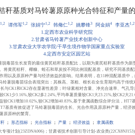
秸秆基质对马铃薯原原种光合特征和产量
1,2
1,2
1,2
1,2
3
4
1,2
谭伟军
张娟宁
韩儆仁
姚攀锋
阿金娟
李亚杰
1
.
定西市农业科学研究院
2
.
甘肃省马铃薯产业技术创新中心
3
.
甘肃农业大学农学院/干旱生境作物学国家重点实验室
4
.
定西市安定区园艺站
薯脱毒苗生长发育的最佳黄芪秸秆基质配比，以期为黄芪秸秆基质作为新
。将黄芪秸秆、椰糠、蛭石和草炭按不同比例混配基质，研究不同基质配
用以及原原种产量与经济效益的影响。结果表明，在11种混配基质中，由HT
质马铃薯脱毒苗综合表现突出：其株高、茎粗、根长在全生育期均高于传统对照基
茎粗和根长与CK1和CK2存在显著性差异；叶绿素相对含量、净光合速率、气
K1少3.16%,较CK2多2.24%,平均单薯质量较CK1大23.21%,较CK2大21.
经济效益较CK1增加10.02%,较CK2增加40.83%,基于隶属函数综合评分法，
上，HT7基质有效促进了马铃薯脱毒苗的生长、光合作用及原原种产量，经
铃薯原原种的繁育。
秸秆
；
形态指标
；
光合指标
；
产量
；
经济效益
；
隶属函数
项计划(23ZDNA006)；甘肃省技术创新引导计划-农业类(22CX8NJ153