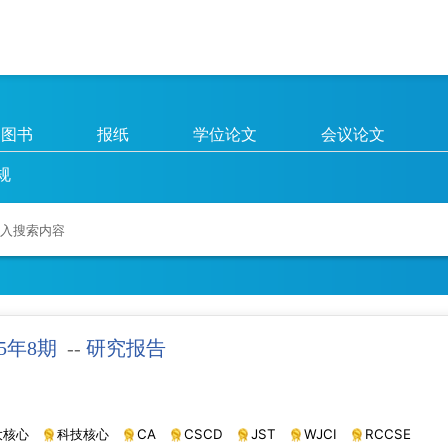
图书
报纸
学位论文
会议论文
规
25年8期
--
研究报告
大核心
科技核心
CA
CSCD
JST
WJCI
RCCSE