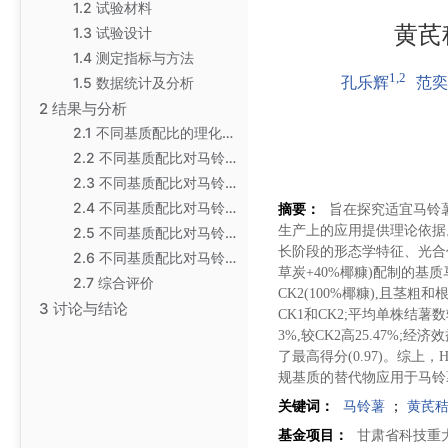
1.2 试验材料
黄芪
1.3 试验设计
1.4 测定指标与方法
1,2
1.5 数据统计及分析
孔乐辉
范奕
2 结果与分析
2.1 不同基质配比的理化性质
2.2 不同基质配比对马铃薯脱毒苗成活率的影响
2.3 不同基质配比对马铃薯脱毒苗形态指标的影响
2.4 不同基质配比对马铃薯脱毒苗光合指标的影响
摘要：
旨在探究适宜马铃
生产上的应用提供理论依据
2.5 不同基质配比对马铃薯原原种产量的影响
长阶段的形态学特征、光合作
2.6 不同基质配比对马铃薯原原种经济效益的影响
草炭+40%椰糠)配制的基
2.7 综合评价
CK2(100%椰糠),且
3 讨论与结论
CK1和CK2;平均单株结薯数较C
3%,较CK2高25.47%;
了最高得分(0.97)。综
规基质的替代物应用于马
关键词：
马铃薯
；
黄芪
基金项目：
甘肃省科技重大专