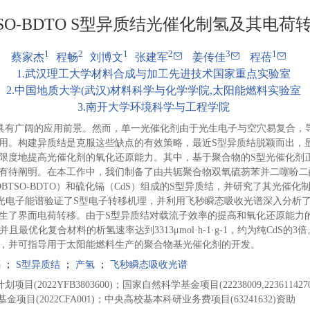
BTSO-BDTO S型异质结光催化制氢及其电
1
2
1
2
3
1
蔡家杰
程畅
刘博文
张建军
姜传佳
程蓓
1
.
武汉理工大学材料合成与加工先进技术国家重点实验室
2
.
中国地质大学(武汉)材料科学与化学学院,太阳能燃料实验室
3
.
南开大学环境科学与工程学院
具有广阔的应用前景。然而，单一光催化剂由于光生电子与空穴易复合，
用。构建异质结是克服这些缺点的有效策略，最近S型异质结脱颖而出，
限度地提高光催化剂的氧化还原能力。其中，基于聚合物的S型光催化剂正
阐明。在本工作中，我们制备了由共轭聚合物双氧硫芴苯并二噻吩二酮（dibenzot
ithiophene, DBTSO-BDTO）和硫化镉（CdS）组成的S型异质结，并研究了
光电子能谱验证了S型电子转移机理，并利用飞秒瞬态吸收光谱深入分析了
生了界面电荷转移。由于S型异质结对载流子效率的提高和氧化还原能力
S，并且最优化复合材料的析氢速率达到3313μmol·h-1·g-1，约为纯CdS
，并可指导用于太阳能燃料生产的聚合物基光催化剂的开发。
镉
；
S型异质结
；
产氢
；
飞秒瞬态吸收光谱
(2022YFB3803600)；国家自然科学基金项目(22238009,22361142704,222
基金项目(2022CFA001)；中央高校基本科研业务费项目(63241632)资助