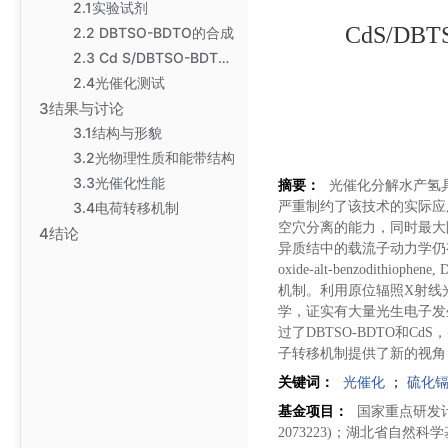
2.1实验试剂
CdS/D
2.2 DBTSO-BDTO的合成
2.3 Cd S/DBTSO-BDTO的合成
2.4光催化测试
3结果与讨论
3.1结构与形貌
3.2光物理性质和能带结构
3.3光催化性能
摘要：
光催化分解水产氢
3.4电荷转移机制
严重制约了该技术的实际应
空穴分离的能力，同时最大
4结论
异质结中的载流子动力学仍有待
oxide-alt-benzod
机制。利用原位辐照X射线
学，证实有大量光生电子发
过了DBTSO-BDTO和Cd
子转移机制提供了新的视角
关键词：
光催化
；
硫化
基金项目：
国家重点研发计划项目
2073223)；湖北省自然科学