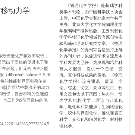
《物理化学学报》是基础学科
荷转移动力学
类学术刊物，由中国科学技术协会
主管、中国化学会和北京大学共同
主办、北京大学化学学院物理化学
学报编辑部编辑出版。主要刊载化
学学科物理化学领域具有原创性实
验和基础理论研究类文章。《物理
化学学报》的办刊宗旨是坚持正确
导致光催化产氢效率较低，
的办刊方针，以促进学术交流及本
显示出了高效的促进电子和
学科发展为已任，为发现和培养科
在兴起，但无机-有机S型
技人才服务，提供一个总结、交
hiophene-S,S-di
流、宣传科技成果的园地。《物理
其光催化制氢的性能和界面电荷传输
化学学报》设有通讯、展望、专
S型异质结中载流子的动力
论、综述、论文、亮点等栏目。刊
的增强，复合材料的性能超
用文章包含以下范围：热力学、动
的3倍。本工作为S型异质结的电
力学和结构化学，理论与计算化
学，电化学和新能源，生物物理化
学，胶体与界面化学、催化和表面
科学，光催化和辐射化学，材料物
61142666,22278324,5
理化学。