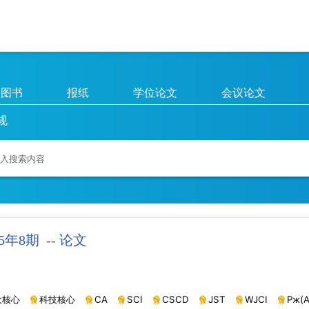
图书
报纸
学位论文
会议论文
规
25年8期
--
论文
大核心
科技核心
CA
SCI
CSCD
JST
WJCI
Pж(A