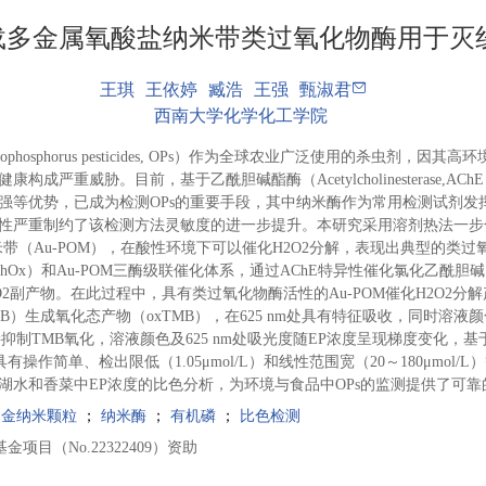
载多金属氧酸盐纳米带类过氧化物酶用于灭
王琪
王依婷
臧浩
王强
甄淑君
西南大学化学化工学院
ophosphorus pesticides, OPs）作为全球农业广泛使用的杀虫剂，
成严重威胁。目前，基于乙酰胆碱酯酶（Acetylcholinesterase,A
强等优势，已成为检测OPs的重要手段，其中纳米酶作为常用检测试剂发
性严重制约了该检测方法灵敏度的进一步提升。本研究采用溶剂热法一步合
带（Au-POM），在酸性环境下可以催化H2O2分解，表现出典型的类
ChOx）和Au-POM三酶级联催化体系，通过AChE特异性催化氯化乙酰胆
2O2副产物。在此过程中，具有类过氧化物酶活性的Au-POM催化H2O2
胺（TMB）生成氧化态产物（oxTMB），在625 nm处具有特征吸收，同时溶
抑制TMB氧化，溶液颜色及625 nm处吸光度随EP浓度呈现梯度变化，
有操作简单、检出限低（1.05μmol/L）和线性范围宽（20～180μmol
湖水和香菜中EP浓度的比色分析，为环境与食品中OPs的监测提供了可
；
金纳米颗粒
；
纳米酶
；
有机磷
；
比色检测
项目（No.22322409）资助