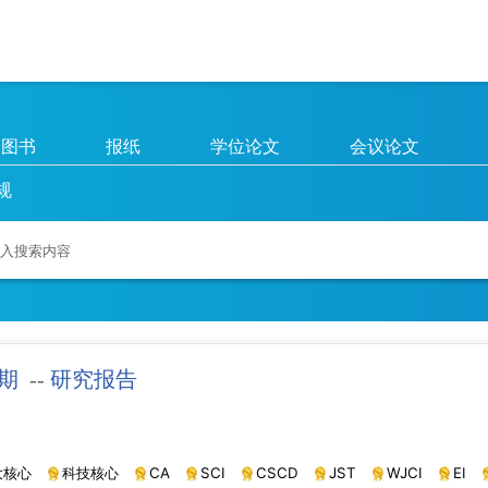
图书
报纸
学位论文
会议论文
规
8期
--
研究报告
大核心
科技核心
CA
SCI
CSCD
JST
WJCI
EI