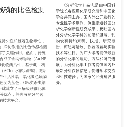
《分析化学》杂志是由中国科
线磷的比色检测
学院长春应用化学研究所和中国化
学会共同主办，国内外公开发行的
专业性学术期刊。侧重报道我国分
析化学创新性研究成果，反映国内
外分析化学学科的前沿和进展。刊
物设有特约来稿、快报、研究报
因其高环境持久性和显著生物毒性，
告、评述与进展、仪器装置与实验
ChE）抑制作用的比色传感检测
技术等栏目。为广大读者提供最新
挥了关键作用。然而，传统
的分析化学的理论、方法和研究进
成了金纳米颗粒（Au NP
展，为分析化学工作者提供国内外
过氧化物酶活性。基于此，构
最新分析仪器信息，促进学术交流
碱（ACh）水解为胆碱，随后
和科技进步，为国家的经济建设服
分解产生活性氧，氧化显色底物
务。
液颜色变为蓝色。OPs类杀虫剂
基于此建立了三酶级联催化体
/L）等优点，并具有良好的选
靠的技术平台。