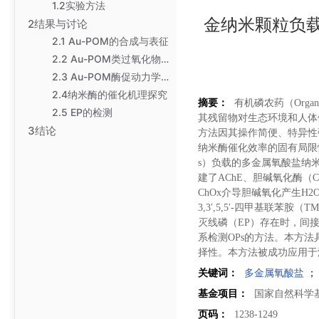
1.2实验方法
金纳米颗粒负
2结果与讨论
2.1 Au-POM的合成与表征
2.2 Au-POM类过氧化物酶活性探究和条件优化
2.3 Au-POM酶促动力学分析
2.4纳米酶的催化机理探究
摘要：
有机磷农药（Organ
2.5 EP的检测
其残留物对生态环境和人体健康构
3结论
方法因其操作简便、特异性
纳米酶催化效率的固有局限
s）负载的多金属氧酸盐纳米
建了AChE、胆碱氧化酶（
ChOx介导胆碱氧化产生H
3,3′,5,5′-四甲基联苯
灭线磷（EP）存在时，间接
系检测OPs的方法。本方法具
择性。本方法被成功应用于
关键词：
多金属氧酸盐
基金项目：
国家自然科学基金
页码：
1238-1249