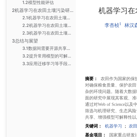
1.2模型性能评估
机器学习在
2机器学习在农田土壤污染研究中的应用
2.1机器学习在农田土壤污染识别中的应用
1
2.2机器学习在农田土壤污染修复材料筛选和修复机理研究中
李杏桢
林汉
2.3机器学习在农田土壤生态风险评估中的应用
3总结与展望
3.1数据间需要开源共享，解决“数据孤岛”的问题，提升模型
3.2提升常用模型的可解释性，解决模型应用的限制
3.3应用迁移学习等手段，缩短模型构建时间，提高模型性能
摘要：
农田作为国家的保
对确保粮食质量、保护农田
杂的环境问题。随着大数据
面的研究中展现其客观、准
通过对Web of Scie
筛选与机理研究、生态风险
共享、增强模型可解释性以
关键词：
机器学习
；
农
基金项目：
国家重点研发计划