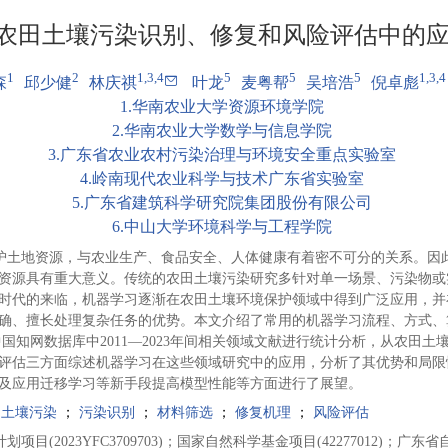
农田土壤污染识别、修复和风险评估中的
1
2
1,3,4
5
5
5
1,3,4
的应用
森
邱少健
林庆祺
叶龙
麦粤帮
吴培浩
倪卓彪
1
.
华南农业大学资源环境学院
2
.
华南农业大学数学与信息学院
3
.
广东省农业农村污染治理与环境安全重点实验室
学习范围
4
.
岭南现代农业科学与技术广东省实验室
5
.
广东省建筑科学研究院集团股份有限公司
6
.
中山大学环境科学与工程学院
护土地资源，与农业生产、食品安全、人体健康有着密不可分的关系。因
资源具有重大意义。传统的农田土壤污染研究多针对单一场景、污染物或
时代的来临，机器学习逐渐在农田土壤环境保护领域中得到广泛应用，并
确、擅长处理复杂任务的优势。本文介绍了常用的机器学习流程、方式、
nce以及中国知网数据库中2011—2023年间相关领域文献进行统计分析，从农
评估三方面综述机器学习在这些领域研究中的应用，分析了其优势和局限
及应用迁移学习等新手段提高模型性能等方面进行了展望。
田土壤污染
；
污染识别
；
材料筛选
；
修复机理
；
风险评估
项目(2023YFC3709703)；国家自然科学基金项目(42277012)；广东省