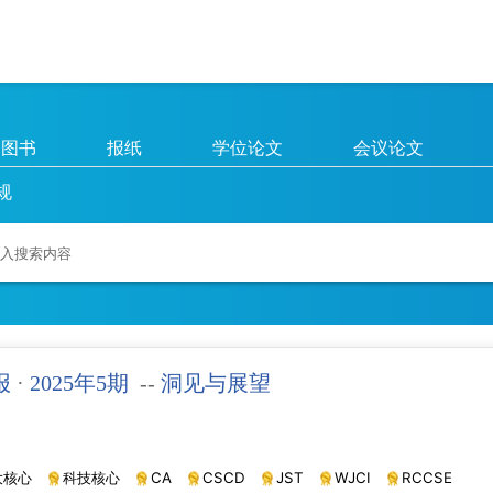
图书
报纸
学位论文
会议论文
规
报
·
2025年5期
--
洞见与展望
大核心
科技核心
CA
CSCD
JST
WJCI
RCCSE